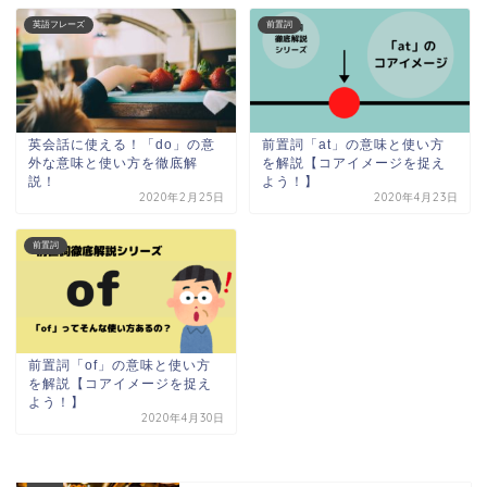
英語フレーズ
前置詞
英会話に使える！「do」の意
前置詞「at」の意味と使い方
外な意味と使い方を徹底解
を解説【コアイメージを捉え
説！
よう！】
2020年2月25日
2020年4月23日
前置詞
前置詞「of」の意味と使い方
を解説【コアイメージを捉え
よう！】
2020年4月30日