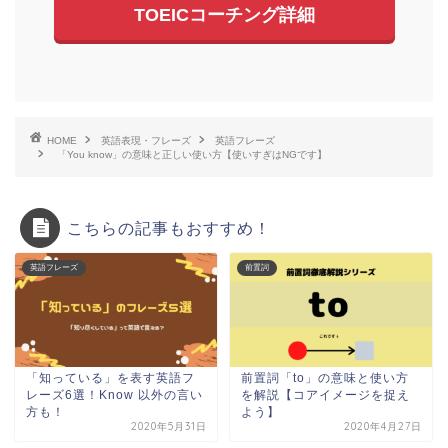
TOEICコーチング詳細
HOME
英語表現・フレーズ
英語フレーズ
「You know」の意味と正しい使い方【使いすぎはNGです】
こちらの記事もおすすめ！
英語フレーズ
前置詞
「知っている」を表す英語フ
前置詞「to」の意味と使い方
レーズ6選！Know 以外の言い
を解説【コアイメージを捉え
方も！
よう】
2020年5月31日
2020年4月27日