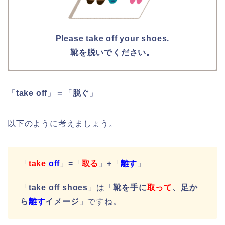
Please take off your shoes.
靴を脱いでください。
「
take off
」＝「
脱ぐ
」
以下のように考えましょう。
「
take
off
」=「
取る
」
+
「
離す
」
「
take off shoes
」は「
靴を手に
取って
、足か
ら
離す
イメージ
」ですね。