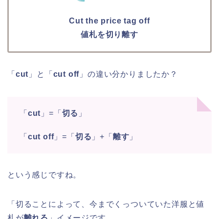
Cut the price tag off
値札を切り離す
「
cut
」と「
cut off
」の違い分かりましたか？
「
cut
」=「
切る
」
「
cut off
」=「
切る
」+「
離す
」
という感じですね。
「切ることによって、今までくっついていた洋服と値
札が
離れる
」イメージです。