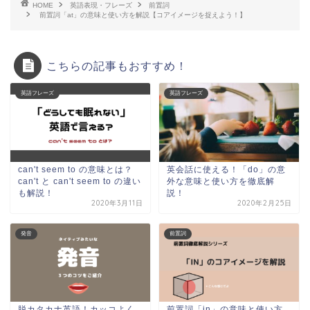
HOME
英語表現・フレーズ
前置詞
前置詞「at」の意味と使い方を解説【コアイメージを捉えよう！】
こちらの記事もおすすめ！
英語フレーズ
英語フレーズ
can't seem to の意味とは？
英会話に使える！「do」の意
can't と can't seem to の違い
外な意味と使い方を徹底解
も解説！
説！
2020年3月11日
2020年2月25日
発音
前置詞
脱カタカナ英語！カッコよく
前置詞「in」の意味と使い方