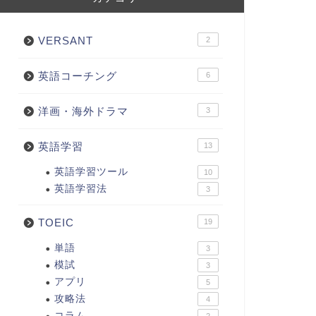
VERSANT
2
英語コーチング
6
洋画・海外ドラマ
3
英語学習
13
英語学習ツール
10
英語学習法
3
TOEIC
19
単語
3
模試
3
アプリ
5
攻略法
4
コラム