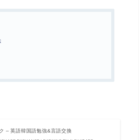
法
トーク – 英語韓国語勉強&言語交換