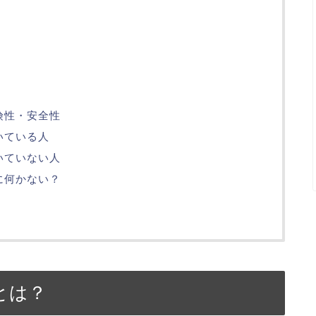
危険性・安全性
向いている人
向いていない人
外に何かない？
とは？