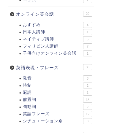
2
オンライン英会話
20
おすすめ
4
日本人講師
1
ネイティブ講師
5
フィリピン人講師
7
子供向けオンライン英会話
1
英語表現・フレーズ
36
発音
3
時制
2
冠詞
1
前置詞
13
句動詞
2
英語フレーズ
12
シチュエーション別
3