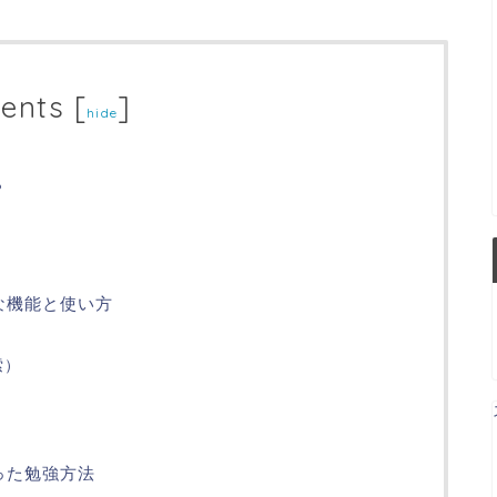
ents
[
]
hide
？
主な機能と使い方
索）
）
使った勉強方法