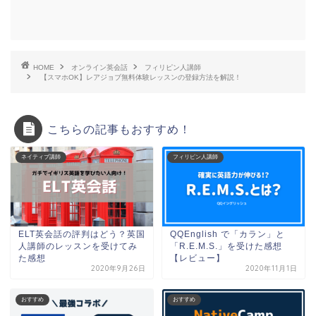
HOME
オンライン英会話
フィリピン人講師
【スマホOK】レアジョブ無料体験レッスンの登録方法を解説！
こちらの記事もおすすめ！
ネイティブ講師
フィリピン人講師
ELT英会話の評判はどう？英国
QQEnglish で「カラン」と
人講師のレッスンを受けてみ
「R.E.M.S.」を受けた感想
た感想
【レビュー】
2020年9月26日
2020年11月1日
おすすめ
おすすめ