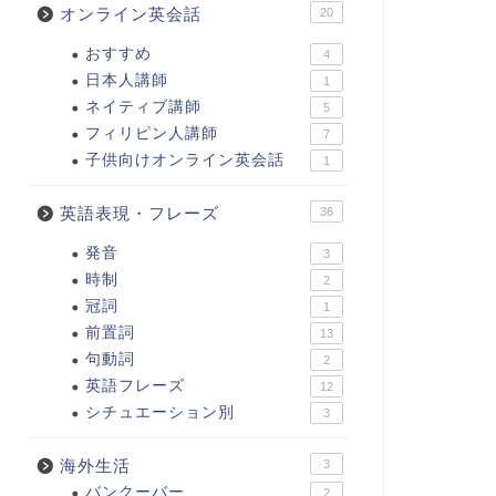
オンライン英会話
20
おすすめ
4
日本人講師
1
ネイティブ講師
5
フィリピン人講師
7
子供向けオンライン英会話
1
英語表現・フレーズ
36
発音
3
時制
2
冠詞
1
前置詞
13
句動詞
2
英語フレーズ
12
シチュエーション別
3
海外生活
3
バンクーバー
2