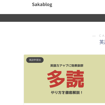
― C
英
英語学習法