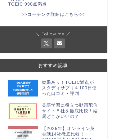
TOEIC 990点満点
>>コーチング詳細はこちら<<
＼ Follow me ／
おすすめ記事
効果あり！TOEIC満点が
スタディサプリを100日使
った口コミ・評判
英語学習に役立つ動画配信
サイト５社を徹底比較！結
局どこがいいの？
【2025年】オンライン英
会話14社徹底比較！