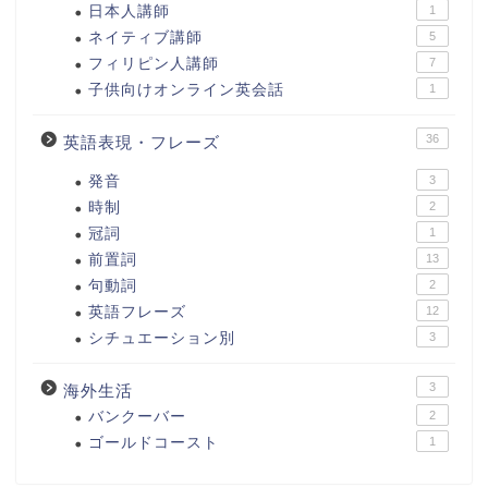
日本人講師
1
ネイティブ講師
5
フィリピン人講師
7
子供向けオンライン英会話
1
36
英語表現・フレーズ
発音
3
時制
2
冠詞
1
前置詞
13
句動詞
2
英語フレーズ
12
シチュエーション別
3
3
海外生活
バンクーバー
2
ゴールドコースト
1