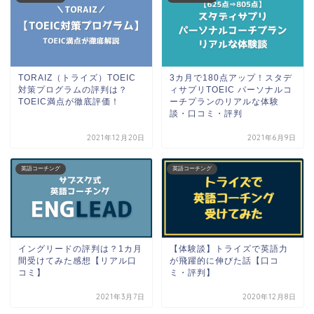
TORAIZ（トライズ）TOEIC
3カ月で180点アップ！スタデ
対策プログラムの評判は？
ィサプリTOEIC パーソナルコ
TOEIC満点が徹底評価！
ーチプランのリアルな体験
談・口コミ・評判
2021年12月20日
2021年6月9日
英語コーチング
英語コーチング
イングリードの評判は？1カ月
【体験談】トライズで英語力
間受けてみた感想【リアル口
が飛躍的に伸びた話【口コ
コミ】
ミ・評判】
2021年3月7日
2020年12月8日