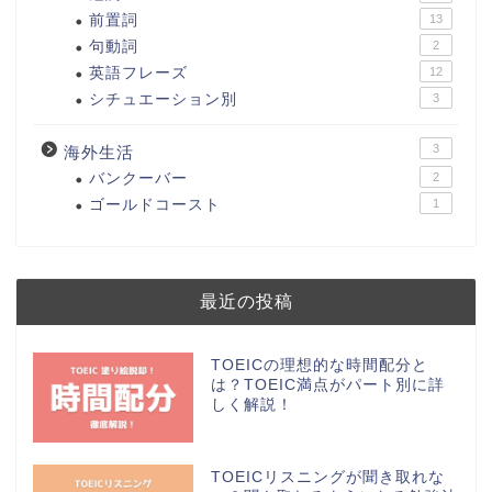
前置詞
13
句動詞
2
英語フレーズ
12
シチュエーション別
3
3
海外生活
バンクーバー
2
ゴールドコースト
1
最近の投稿
TOEICの理想的な時間配分と
は？TOEIC満点がパート別に詳
しく解説！
TOEICリスニングが聞き取れな