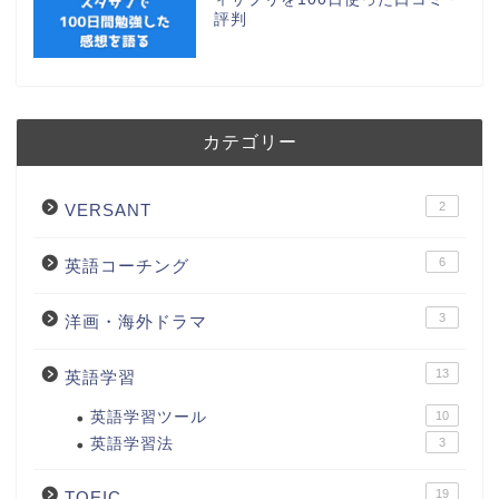
評判
カテゴリー
2
VERSANT
6
英語コーチング
3
洋画・海外ドラマ
13
英語学習
英語学習ツール
10
英語学習法
3
19
TOEIC