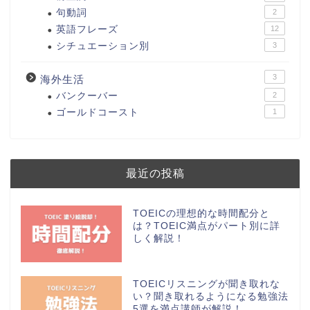
句動詞
2
英語フレーズ
12
シチュエーション別
3
3
海外生活
バンクーバー
2
ゴールドコースト
1
最近の投稿
TOEICの理想的な時間配分と
は？TOEIC満点がパート別に詳
しく解説！
TOEICリスニングが聞き取れな
い？聞き取れるようになる勉強法
5選を満点講師が解説！